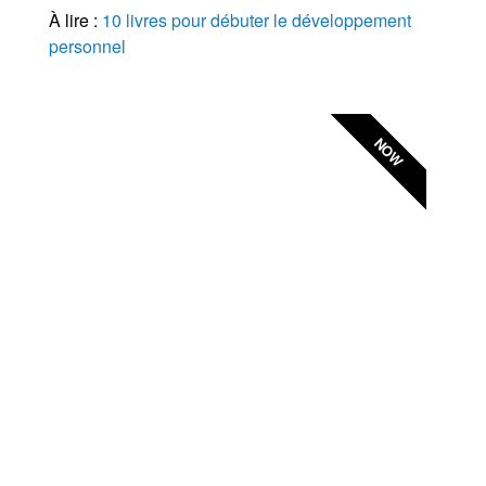
À lire :
10 livres pour débuter le développement
personnel
NOW
Le développement
personnel accessible
sans limite
Retrouvez vos séances en
développement personnel au format
audio et vidéo, accessible dès que
vous en avez besoin
PROCHAINEMENT